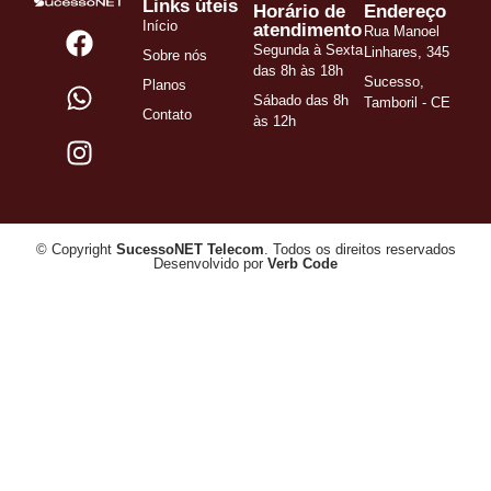
Links úteis
Horário de
Endereço
Início
atendimento
Rua Manoel
Segunda à Sexta
Linhares, 345
Sobre nós
das 8h às 18h
Sucesso,
Planos
Sábado das 8h
Tamboril - CE
Contato
às 12h
© Copyright
SucessoNET Telecom
. Todos os direitos reservados
Desenvolvido por
Verb Code